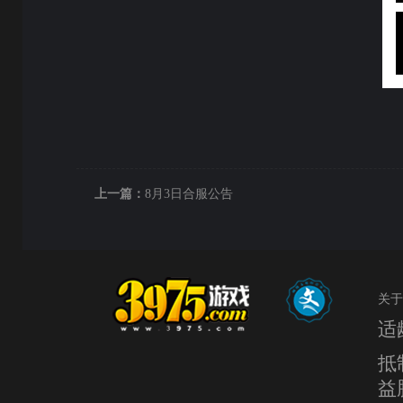
上一篇：
8月3日合服公告
关于
适
抵
益