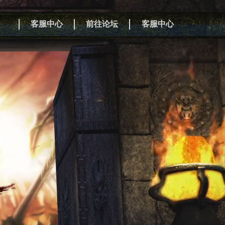
客服中心
前往论坛
客服中心