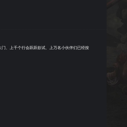
大门、上千个行会跃跃欲试、上万名小伙伴们已经按