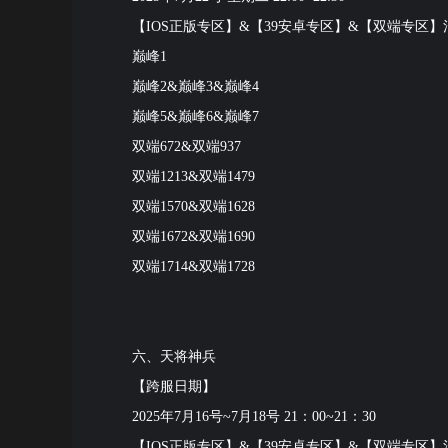
【IOS正版专区】&【39安卓专区】&【双端专区】
巅峰1
巅峰2&巅峰3&巅峰4
巅峰5&巅峰6&巅峰7
双端672&双端937
双端1213&双端1479
双端1570&双端1628
双端1672&双端1690
双端1714&双端1728
六、天将神兵
【跨服日期】
2025年7月16号~7月18号 21：00~21：30
【IOS正版专区】&【39安卓专区】&【双端专区】