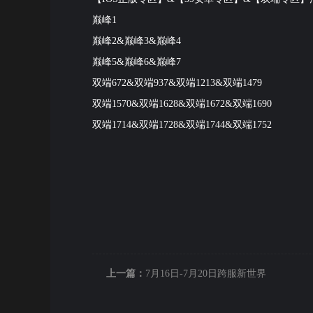
巅峰1
巅峰2&巅峰3&巅峰4
巅峰5&巅峰6&巅峰7
双端672&双端937&双端1213&双端1479
双端1570&双端1628&双端1672&双端1690
双端1714&双端1728&双端1744&双端1752
上一篇：
7月16日-7月20日跨服新世界