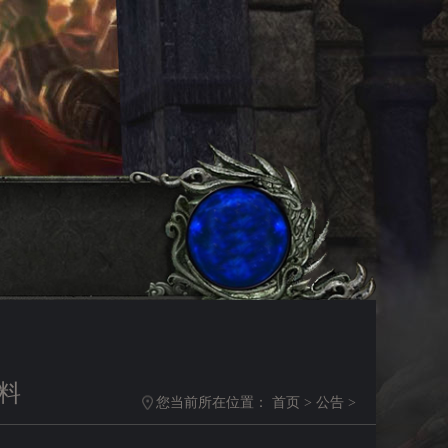
料
您当前所在位置：
首页
>
公告
>