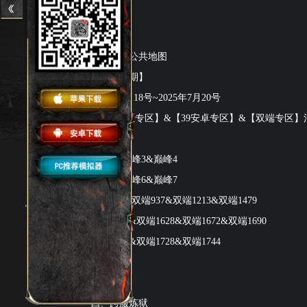
三、跨服公共地图
【跨服日期】
2025年7月18号~2025年7月20号
【IOS正版专区】&【39安卓专区】&【双端专区】
巅峰1
巅峰2&巅峰3&巅峰4
巅峰5&巅峰6&巅峰7
双端672&双端937&双端1213&双端1479
双端1570&双端1628&双端1672&双端1690
双端1714&双端1728&双端1744
四、跨服炼狱