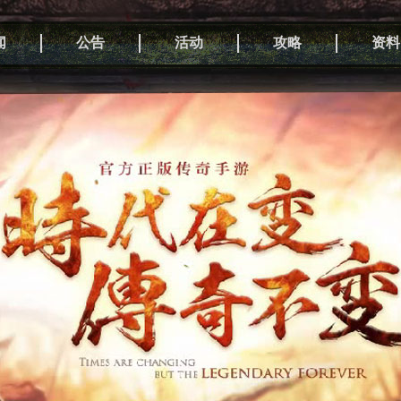
闻
公告
活动
攻略
资料