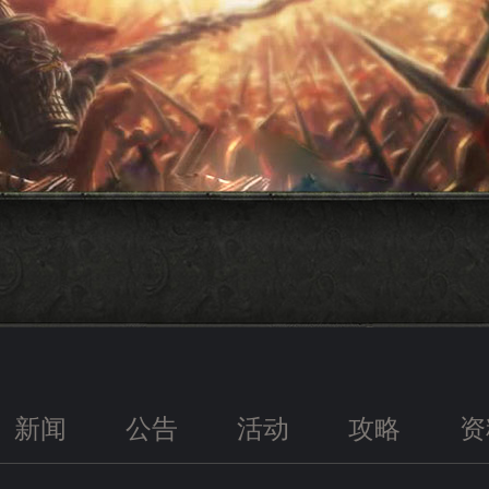
新闻
公告
活动
攻略
资