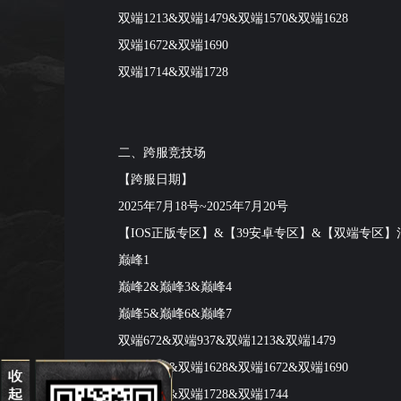
双端1213&双端1479&双端1570&双端1628
双端1672&双端1690
双端1714&双端1728
二、跨服竞技场
【跨服日期】
2025年7月18号~2025年7月20号
【IOS正版专区】&【39安卓专区】&【双端专区】
巅峰1
巅峰2&巅峰3&巅峰4
巅峰5&巅峰6&巅峰7
双端672&双端937&双端1213&双端1479
双端1570&双端1628&双端1672&双端1690
双端1714&双端1728&双端1744