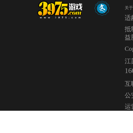
关于
适
抵
益
Co
江
16
互
公安
运