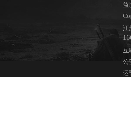
益
Co
江
16
互
公安
运