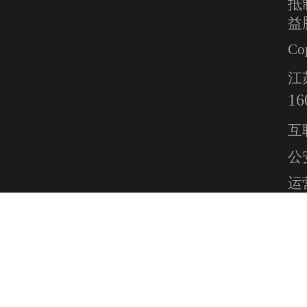
抵
益
Co
江
16
互
公安
运